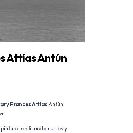
s Attías Antún
Mary Frances Attías
Antún,
os
.
la pintura, realizando cursos y