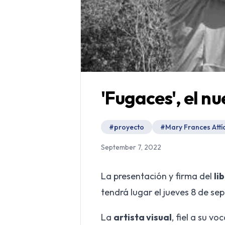
'Fugaces', el n
#
proyecto
#
Mary Frances Attí
September 7, 2022
La presentación y firma del
li
tendrá lugar el jueves 8 de sep
La
artista visual
, fiel a su vo